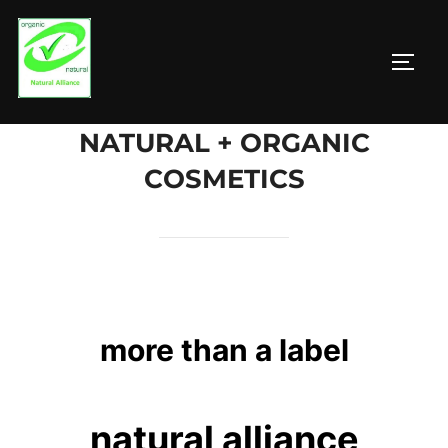
Zum
Inhalt
SEIT
springen
NATURAL + ORGANIC
COSMETICS
more than a label
natural alliance